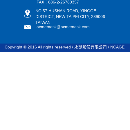
FAX：886-2-26789357
NO.57 HUSHAN ROAD, YINGGE
DISTRICT, NEW TAIPEI CITY, 239006
TAIWAN
acmemask@acmemask.com
Copyright © 2016 All rights reserved / 永猷股份有限公司 / NCAGE:
STDV8