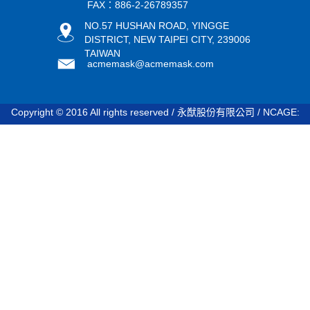
FAX：886-2-26789357
NO.57 HUSHAN ROAD, YINGGE
DISTRICT, NEW TAIPEI CITY, 239006
TAIWAN
acmemask@acmemask.com
Copyright © 2016 All rights reserved / 永猷股份有限公司 / NCAGE:
STDV8