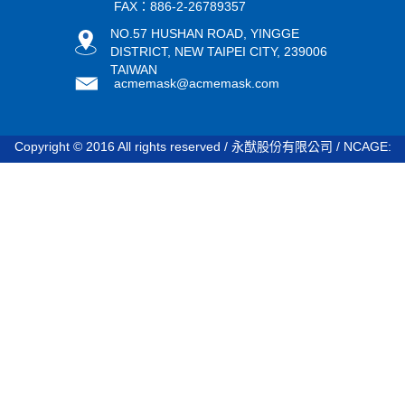
FAX：886-2-26789357
NO.57 HUSHAN ROAD, YINGGE
DISTRICT, NEW TAIPEI CITY, 239006
TAIWAN
acmemask@acmemask.com
Copyright © 2016 All rights reserved / 永猷股份有限公司 / NCAGE:
STDV8