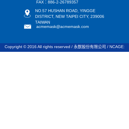
FAX：886-2-26789357
NO.57 HUSHAN ROAD, YINGGE
DISTRICT, NEW TAIPEI CITY, 239006
TAIWAN
acmemask@acmemask.com
Copyright © 2016 All rights reserved / 永猷股份有限公司 / NCAGE:
STDV8