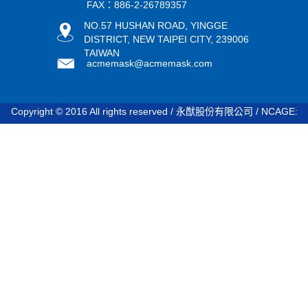
FAX：886-2-26789357
NO.57 HUSHAN ROAD, YINGGE
DISTRICT, NEW TAIPEI CITY, 239006
TAIWAN
acmemask@acmemask.com
Copyright © 2016 All rights reserved / 永猷股份有限公司 / NCAGE:
STDV8