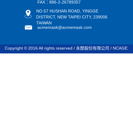
FAX：886-2-26789357
NO.57 HUSHAN ROAD, YINGGE
DISTRICT, NEW TAIPEI CITY, 239006
TAIWAN
acmemask@acmemask.com
Copyright © 2016 All rights reserved / 永猷股份有限公司 / NCAGE:
STDV8