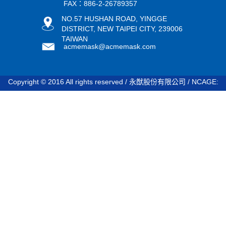
FAX：886-2-26789357
NO.57 HUSHAN ROAD, YINGGE
DISTRICT, NEW TAIPEI CITY, 239006
TAIWAN
acmemask@acmemask.com
Copyright © 2016 All rights reserved / 永猷股份有限公司 / NCAGE:
STDV8