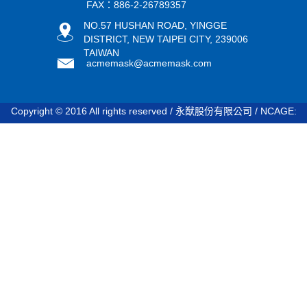
FAX：886-2-26789357
NO.57 HUSHAN ROAD, YINGGE
DISTRICT, NEW TAIPEI CITY, 239006
TAIWAN
acmemask@acmemask.com
Copyright © 2016 All rights reserved / 永猷股份有限公司 / NCAGE:
STDV8