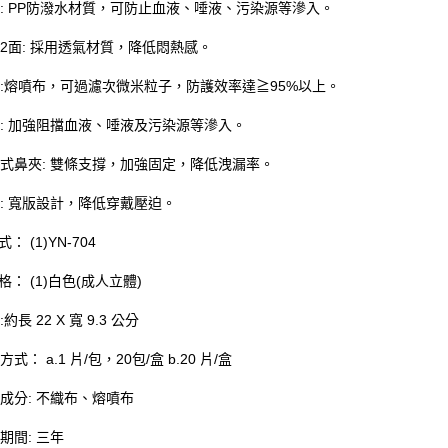
: PP防潑水材質，可防止血液、唾液、污染源等滲入。
2面: 採用透氣材質，降低悶熱感。
:熔噴布，可過濾次微米粒子，防護效率達≧95%以上。
: 加強阻擋血液、唾液及污染源等滲入。
式鼻夾: 雙條支撐，加強固定，降低洩漏率。
: 寬版設計，降低穿戴壓迫。
式： (1)YN-704
規格： (1)白色(成人立體)
約長 22 X 寬 9.3 公分
式： a.1 片/包，20包/盒 b.20 片/盒
成分: 不織布、熔噴布
期間: 三年