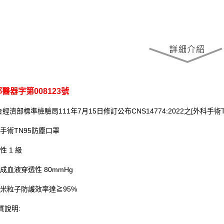
醫器字第008123號
合經濟部標準檢驗局111年7月15日修訂公布CNS14774:2022之[外科手術T
手術TN95防塵口罩
性 1 級
成血液穿透性 80mmHg
米粒子防護效率達≧95%
材質說明: