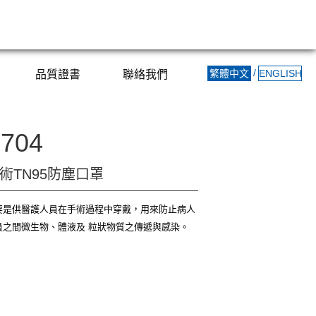
/
繁體中文
ENGLISH
品質證書
聯絡我們
704
術TN95防塵口罩
要是供醫護人員在手術過程中穿戴，用來防止病人
員之間微生物、體液及 粒狀物質之傳遞與感染。