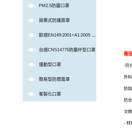
PM2.5防霾口罩
拋棄式防護面罩
歐規EN149:2001+A1:2009 防
塵杯型口罩
台規CNS14775防塵杯型口罩
衛部
運動型口罩
-符
外科
簡易型防煙面罩
防焰
客製化口罩
抗合
次微
- 