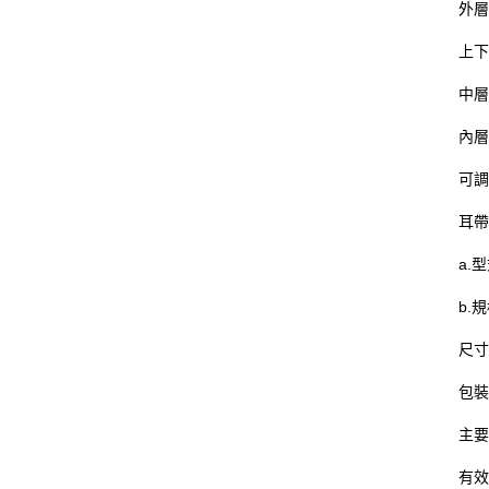
外層
上下
中層
內層
可調
耳帶
a.型
b.
尺寸:
包裝方
主要
有效