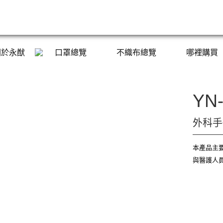
關於永猷
口罩總覽
不織布總覽
哪裡購買
YN-
外科手
本產品主
與醫護人