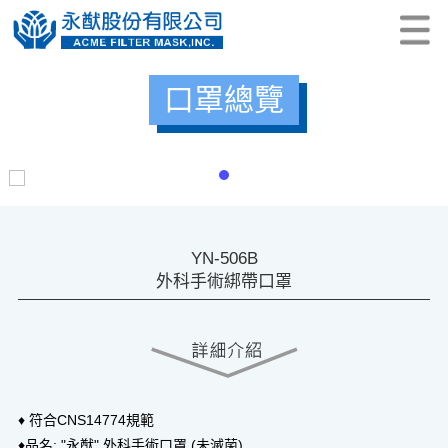
口罩總覽
YN-506B
外科手術綁帶口罩
♦ 符合CNS14774規範
♦品名: "永猷" 外科手術口罩 (未滅菌)