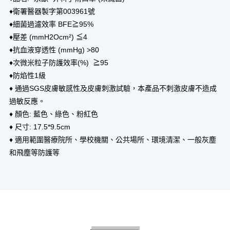
♦衛署醫器製字第003961號
♦細菌過濾效率 BFE≧95%
♦壓差 (mmH2Ocm²) ≦4
♦抗血液穿透性 (mmHg) >80
♦次微米粒子防護效率(%) ≧95
♦防焰性1級
♦ 通過SGS皮膚敏感性及皮膚刺激試驗，本產品不刺激皮膚不造成
過敏反應。
♦ 顏色: 藍色、綠色、粉紅色
♦ 尺寸: 17.5*9.5cm
♦ 適用範圍醫療院所、學校機關、公共場所、環境清潔、一般灰塵
和飛塵等防護等