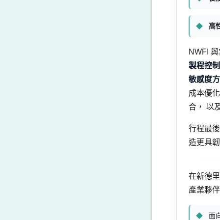
高
NWFI
製程控制
敏感度方
成本優化
合， 以
行程最後
造更具韌
在新德
產業夥伴
面