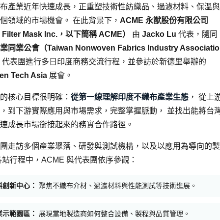
布產業近年快速成長，正重塑技術性紡織品、過濾材料、保溫與
個領域的市場機會。 在此背景下，
ACME 永猷股份有限公司
Filter Mask Inc.，以下簡稱 ACME）
由
Jacko Lu
代表，隨同
業公會（Taiwan Nonwoven Fabrics Industry Associatio
代表團進行多日印度商務交流行程，並參訪於新德里舉辦的
n Tech Asia
展會。
的核心目標很明確：
從第一線理解印度不織布產業生態
， 從上
，到下游實際應用與市場需求，完整掌握脈動， 並找出能將台
速成長市場銜接起來的務實合作路徑。
團走訪多個產業聚落、研發與測試機構，以及以應用為導向的製
各站行程中，ACME 與代表團依序參觀：
料創新中心：
聚焦不織布介材、過濾材料與性能測試等技術進展。
業示範園區：
展現當地製造商如何整合設備、製程與品質管理。