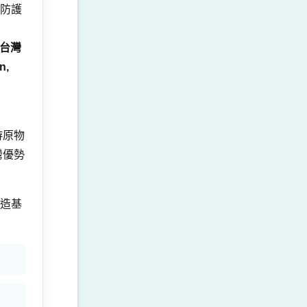
防護
台灣
n,
游原物
灣優勢
造基