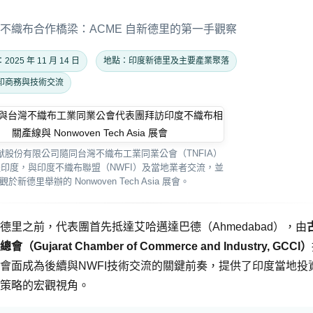
不織布合作橋梁：ACME 自新德里的第一手觀察
025 年 11 月 14 日
地點：印度新德里及主要產業聚落
印商務與技術交流
永猷股份有限公司隨同台灣不織布工業同業公會（TNFIA）
印度，與印度不織布聯盟（NWFI）及當地業者交流，並
觀於新德里舉辦的 Nonwoven Tech Asia 展會。
德里之前，代表團首先抵達艾哈邁達巴德（Ahmedabad），由
（Gujarat Chamber of Commerce and Industry, GCCI）
會面成為後續與NWFI技術交流的關鍵前奏，提供了印度當地投
策略的宏觀視角。