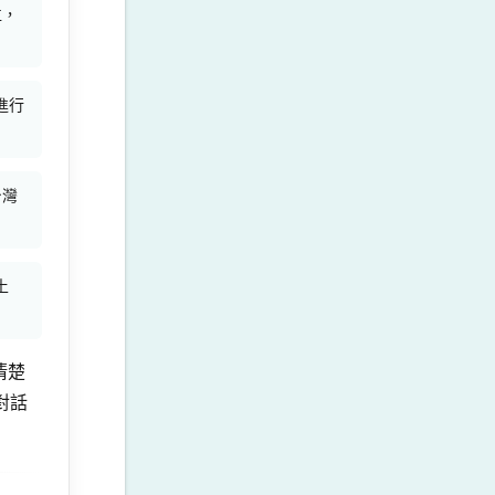
位，
進行
台灣
土
清楚
對話