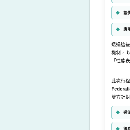
設
應
透過這些
機制， 
「性能表
此次行程
Federati
雙方針對
過
後