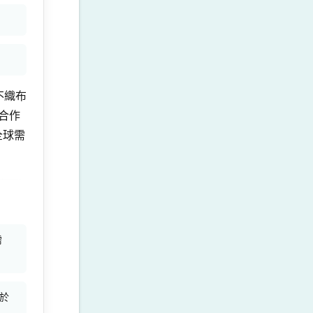
不織布
合作
全球需
需
於