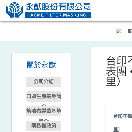
台印
關於永猷
表團 •
里）
公司介紹
口罩生產基地簡
介
熔噴布製造基地
台印不織布
簡介
隱私權政策
里）