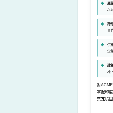
產
以
跨
合
供
企
政
地
對ACM
掌握印度
奠定穩固