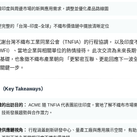
據印度與周邊市場的新興應用需求，調整並優化產品路線圖
更完整的「台灣–印度–全球」不織布價值鏈中擺放清晰定位
 感謝台灣不織布工業同業公會（TNFIA）的行程協調， 以及印度
WFI）、當地企業與相關單位的熱情接待。 此次交流為未來長期
基礎，也象徵不織布產業朝向 「更緊密互聯、更能回應下一波
關鍵一步。
Key Takeaways）
確的出訪目的：
ACME 隨 TNFIA 代表團前往印度，實地了解不織布市場
、技術發展趨勢與合作潛力。
整供應鏈視角：
行程涵蓋創新研發中心、量產工廠與應用展示空間， 有助