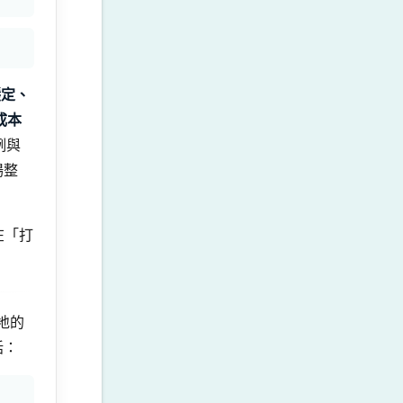
穩定、
成本
例與
場整
在「打
地的
括：