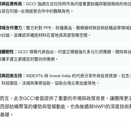
業與投資佈局：
GCCI 強調古吉拉特邦作為印度重要紡織與製造樞紐的地
及其在印度─台灣經貿合作中的戰略角色。
領域合作潛力：
雙方針對 PPE、防護產品、醫療器材與技術紡織品等領域
作討論，並確認非織造材料在當地具高度發展空間。
應鏈韌性：
GCCI 領導代表指出，印度正積極強化多元化供應鏈，期待與
業攜手建立更穩定的雙向供應網。
策與招商支持：
iNDEXTb 與 Invest India 的代表分享外商投資資源，包含
、科技園區、法規與專案協助，協助台灣企業加速落地。
E而言，此次GCCI會面提供了重要的市場與政策背景，讓團隊更
西部紡織聚落的優勢與發展動能，也為後續與NWFI的深度技術
基礎。