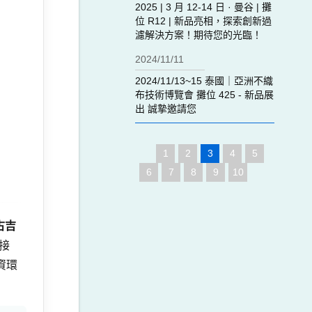
2025 | 3 月 12-14 日 · 曼谷 | 攤
位 R12 | 新品亮相，探索創新過
濾解決方案！期待您的光臨！
2024/11/11
2024/11/13~15 泰國｜亞洲不織
布技術博覽會 攤位 425 - 新品展
出 誠摯邀請您
1
2
3
4
5
6
7
8
9
10
古吉
接
資環