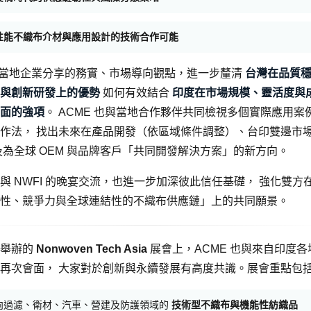
性能不織布介材與應用設計的技術合作可能
 與當地企業分享的務實、市場導向觀點，進一步釐清
台灣在品質
與創新研發上的優勢
如何有效結合
印度在市場規模、靈活度與
面的強項
。 ACME 也與當地合作夥伴共同檢視多個實際應用案
作法， 找出未來在產品開發（依區域條件調整）、台印雙邊市
及為全球 OEM 與品牌客戶「共同開發解決方案」的新方向。
與 NWFI 的晚宴交流，也進一步加深彼此信任基礎， 強化雙方
性、競爭力與全球連結性的不織布供應鏈」上的共同願景。
里舉辦的
Nonwoven Tech Asia
展會上，ACME 也與來自印度各
再次會面， 大家對於創新與永續發展有高度共識。展會重點包
向過濾、衛材、汽車、營建及防護領域的
技術型不織布與機能性紡織品