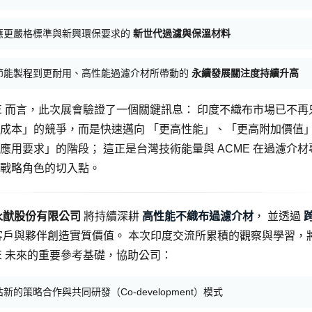
應更嚴格標準與新興環保要求的
新世代過濾與保溫材料
節能製程到更耐用、高性能過濾介材所帶動的
永續發展關注度持續升高
ME 而言，此次展會驗證了一個關鍵訊息： 印度不織布市場已不再
成本」的競爭，而是快速邁向 「更高性能」、「更高附加價值
應用要求」的階段； 這正是台灣技術能量與 ACME 在過濾介材
戰略角色的切入點。
 永猷股份有限公司
將持續深耕
高性能不織布過濾介材
， 並透過
戶與夥伴創造實質價值。 本次印度交流所累積的觀察與學習，
ME 未來的重要參考基礎，協助公司：
新的策略合作與共同研發（Co-development）模式