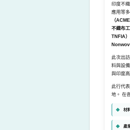
印度不織
應用等多
（ACME 
不織布工業同
TNFIA）
Nonwove
此次出訪
料與設備
與印度高
此行代表
地。 在
材
產