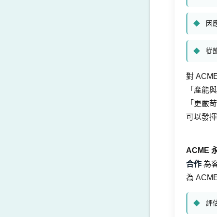
因
從
對 AC
「產能與
「更嚴苛
可以發揮
ACME
合作
為客
為 AC
評估