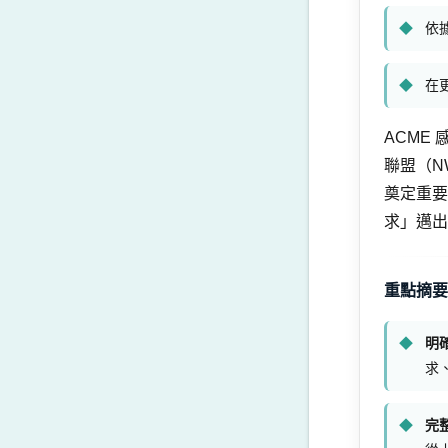
依
在
ACME
聯盟（N
奠定重要
求」邁出
重點摘要（
明
求
完