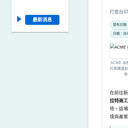
打造台印
最新消息
發布日期：2
分類：台
ACME 
代表團遠赴
參
在前往新
拉特商工總會
待。這場
境與產業