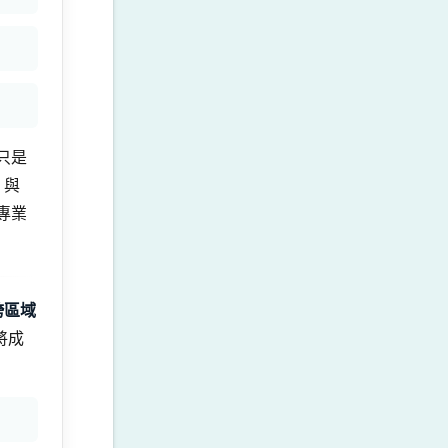
只是
」與
專業
跨區域
將成