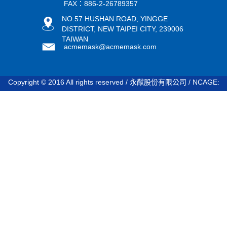
FAX：886-2-26789357
NO.57 HUSHAN ROAD, YINGGE
DISTRICT, NEW TAIPEI CITY, 239006
TAIWAN
acmemask@acmemask.com
Copyright © 2016 All rights reserved / 永猷股份有限公司 / NCAGE:
STDV8