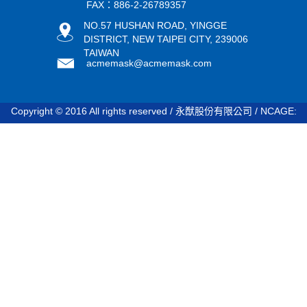
FAX：886-2-26789357
NO.57 HUSHAN ROAD, YINGGE
DISTRICT, NEW TAIPEI CITY, 239006
TAIWAN
acmemask@acmemask.com
Copyright © 2016 All rights reserved / 永猷股份有限公司 / NCAGE:
STDV8