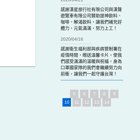
感謝漢星旅行社有限公司與漢聲
遊覽車有限公司贊助提神飲料、
咖啡、解渴飲料，讓我們補充好
體力，元氣滿滿，努力上工！
2020/04/16
感謝衛生福利部與疾病管制署在
疫情時間，贈送溫馨卡片，使我
們感受滿滿的溫暖與祝福，身為
口罩國家隊的我們會繼續努力向
前衝，讓我們一起守護台灣！
5
6
7
8
9
10
11
12
13
14