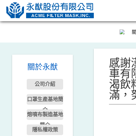
感謝
關於永猷
車有
渴飲
公司介紹
滿，
口罩生產基地簡
介
熔噴布製造基地
簡介
隱私權政策