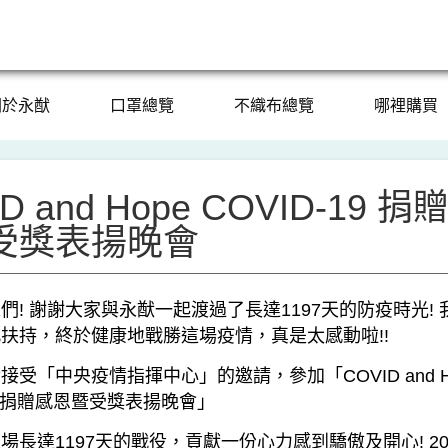
關於永猷
口罩總覽
不織布總覽
哪裡購買
D and Hope COVID-19 捐
受獎表揚晚會
們! 謝謝大家與永猷一起渡過了長達1197天的防疫時光! 
扶持，終於健康地戰勝這場疫情，真是太感動啦!!
接受「中央疫情指揮中心」的邀請，參加「COVID and H
19 捐贈感恩暨受獎表揚晚會」
場長達1197天的戰役，貢獻一份心力感到驕傲及開心! 20