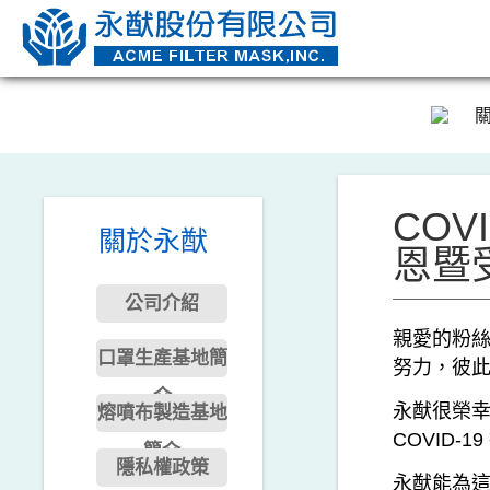
COVI
關於永猷
恩暨
公司介紹
親愛的粉絲
口罩生產基地簡
努力，彼此
介
永猷很榮幸
熔噴布製造基地
COVID-
簡介
隱私權政策
永猷能為這