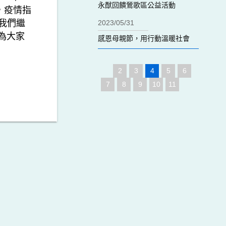
永猷回饋鶯歌區公益活動
，疫情指
我們繼
2023/05/31
為大家
感恩母親節，用行動溫暖社會
2
3
4
5
6
7
8
9
10
11