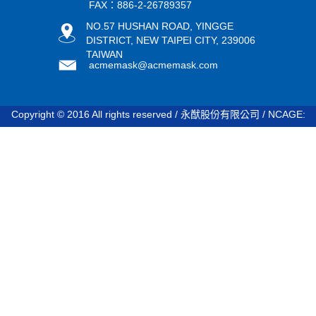
FAX：886-2-26789357
NO.57 HUSHAN ROAD, YINGGE
DISTRICT, NEW TAIPEI CITY, 239006
TAIWAN
acmemask@acmemask.com
Copyright © 2016 All rights reserved / 永猷股份有限公司 / NCAGE:
STDV8