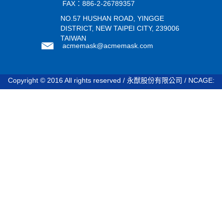
FAX：886-2-26789357
NO.57 HUSHAN ROAD, YINGGE
DISTRICT, NEW TAIPEI CITY, 239006
TAIWAN
acmemask@acmemask.com
Copyright © 2016 All rights reserved / 永猷股份有限公司 / NCAGE:
STDV8