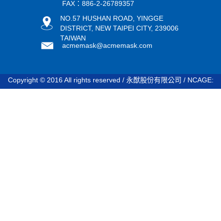
FAX：886-2-26789357
NO.57 HUSHAN ROAD, YINGGE
DISTRICT, NEW TAIPEI CITY, 239006
TAIWAN
acmemask@acmemask.com
Copyright © 2016 All rights reserved / 永猷股份有限公司 / NCAGE:
STDV8