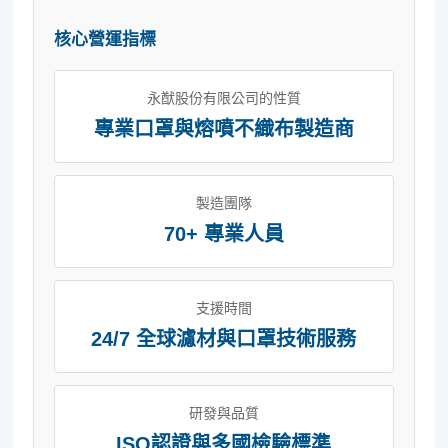
核心營運指標
永猷股份有限公司的性質
專業口罩與熔噴不織布製造商
製造團隊
70+ 專業人員
支援時間
24/7 全球濾材與口罩技術服務
研發與品質
ISO認證與多國檢驗標準