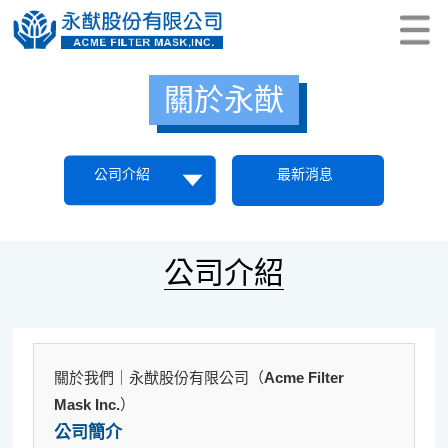
關於永猷
公司介紹
最新消息
公司介紹
關於我們｜永猷股份有限公司（
Acme Filter
Mask Inc.
）
公司簡介