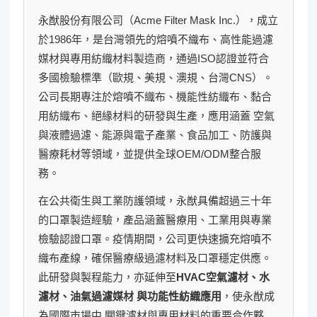
永猷股份有限公司（
Acme Filter Mask Inc.
），成立
於1986年，是台灣領先的熔噴不織布、高性能過濾
媒材與專用紡織材料製造商，通過ISO認證並符合
多國檢驗標準（歐規、美規、澳規、台灣CNS）。
公司長期專注於熔噴不織布、機能性紡織布、黏合
用紡織布、絕緣材料的研發與生產，應用涵蓋 空氣
與液體過濾、能源與電子產業、食品加工、防護與
醫療耗材等領域，並提供全球OEM/ODM整合服
務。
在公共衛生與工業防護領域，永猷具備超過三十年
的口罩製造經驗，產品涵蓋醫療用、工業用與專業
檢驗認證口罩。疫情期間，公司更快速擴充熔噴不
織布產線，確保醫療級過濾材料及口罩穩定供應。
此研發與製程能力，亦延伸至
HVAC空氣濾材、水
濾材、油氣過濾媒材 與功能性紡織應用
，使永猷成
為國際市場中 關鍵濾材與專用材料的重要合作夥