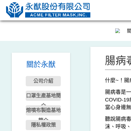
腸病
關於永猷
什麼~！腸
公司介紹
腸病毒是
口罩生產基地簡
COVID
介
當心身邊無
熔噴布製造基地
聽說腸病毒
簡介
隱私權政策
沫、呼吸、