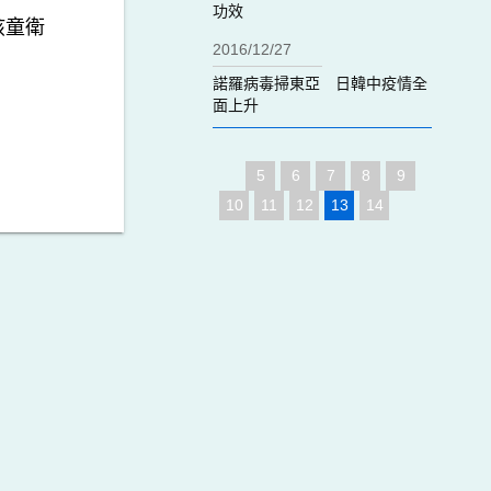
功效
孩童衛
2016/12/27
！
諾羅病毒掃東亞 日韓中疫情全
面上升
5
6
7
8
9
10
11
12
13
14