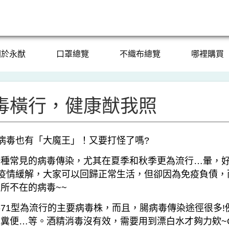
關於永猷
口罩總覽
不織布總覽
哪裡購買
毒橫行，健康猷我照
病毒也有「大魔王」！又要打怪了嗎?
一種常見的病毒傳染，尤其在夏季和秋季更為流行…暈，
-19疫情緩解，大家可以回歸正常生活，但卻因為免疫負債
所不在的病毒~~
71型為流行的主要病毒株，而且，腸病毒傳染途徑很多!
糞便…等。酒精消毒沒有效，需要用到漂白水才夠力欸~O