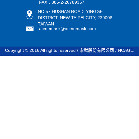
FAX：886-2-26789357
NO.57 HUSHAN ROAD, YINGGE
DISTRICT, NEW TAIPEI CITY, 239006
TAIWAN
acmemask@acmemask.com
Copyright © 2016 All rights reserved / 永猷股份有限公司 / NCAGE:
STDV8