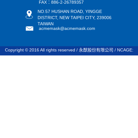
FAX：886-2-26789357
NO.57 HUSHAN ROAD, YINGGE
DISTRICT, NEW TAIPEI CITY, 239006
TAIWAN
acmemask@acmemask.com
Copyright © 2016 All rights reserved / 永猷股份有限公司 / NCAGE:
STDV8