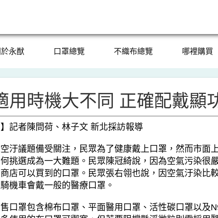
關於永猷
口罩總覽
不織布總覽
哪裡購買
適用時機大不同 正確配戴顯
聞
】
記者陳問荷、林子文 新北採訪報導
汙議題備受關注，民眾為了健康戴上口罩，然而市面上
如何挑選成為一大難題。民眾陳冠綺說，因為空氣污染很
利商店可以買到的口罩。民眾張右翎也說，因空氣汙染比
班騎機車會戴一般的醫療口罩。
口罩包含棉布口罩、平面醫用口罩、活性碳口罩以及N9