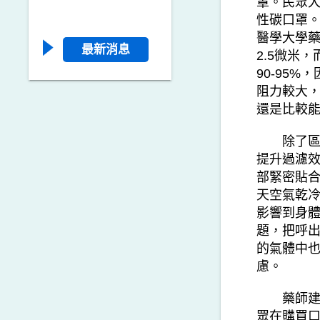
罩。民眾
性碳口罩。
醫學大學藥
最新消息
2.5微米
90-95
阻力較大，
還是比較
除了區分
提升過濾
部緊密貼
天空氣乾
影響到身
題，把呼
的氣體中也
慮。
藥師建議
眾在購買