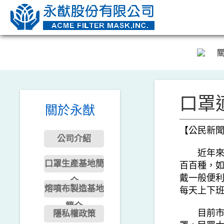
口罩
關於永猷
【公民新
公司介紹
近年來空
口罩生產基地簡
百百種，
戴一般便
介
熔噴布製造基地
每天上下
簡介
目前市售
隱私權政策