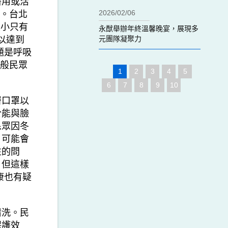
醫用或活
2026/02/06
買。台北
大小只有
永猷舉辦年終溫馨晚宴，展現多
可以達到
元團隊凝聚力
題是呼吸
一般民眾
1
2
3
4
5
6
7
8
9
10
口罩以
於能與臉
民眾因冬
，可能會
性的問
，但這樣
康也有疑
洗。民
保護效