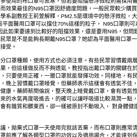
大多使用的布口罩可禦寒，但若要阻擋懸浮微粒則需採用
而效果最佳的N95口罩因舒適度問題，一般民眾較少購
學系副教授王莉萱解釋，PM2.5是環境中的懸浮微粒，
，而平面醫用口罩可以擋住70%這樣的粒子， N95口罩則
%，因此如果要達到比較好的阻擋效果，還是要用N95，但問
民眾是不是能夠長期戴N95口罩？她認為平面醫用口罩
能接受。
口罩種類，使用方式也必須注意。有些民眾習慣戴兩層
效果，但這樣做反而不夠透氣。教授指出戴口罩的關鍵在
合，只要使用正確，一層口罩就能發揮功效。同樣地，有
冷，晚上習慣戴口罩睡覺，但藥師表示這樣會有透氣不佳
體健康。藥師蔡閔倫說，整天晚上睡覺戴口罩，會有透氣
出來的水氣再度吸進去，的確可以讓呼吸道比較濕潤一點
會有雜質和髒東西，卻一樣被原封不動吸入， 對身體健
，拋棄式口罩一天使用完就該丟棄，而布口罩則應常清
口罩前應了解各類型口罩的功效以及適用場合，才能達到