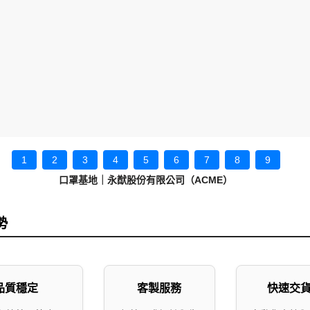
1
2
3
4
5
6
7
8
9
口罩基地｜永猷股份有限公司（ACME）
勢
品質穩定
客製服務
快速交