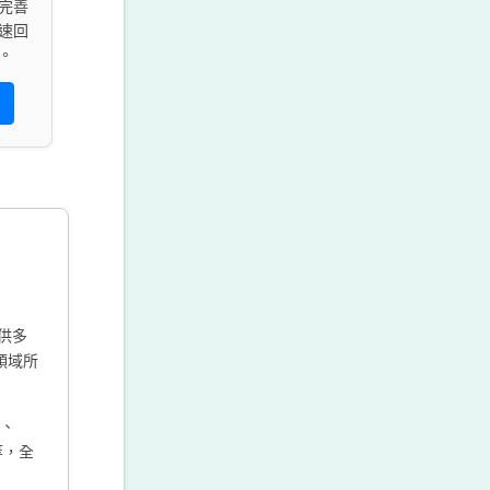
完善
速回
。
供多
領域所
1、
）等，全