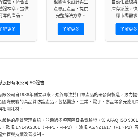
程控管，符合國
根據需求設計與生
自動化產線與
驗證標準，提供
產專屁產品，提供
庫存系統，快
可靠的產品。
完整解決方案。
應市場需求
了解更多
了解更多
了解更多
定
有限公司自1986年創立以來，始終專注於口罩產品的研發與製造，致力提
合國際規範的高品質防護產品，包括醫療、工業、電子、食品等多元應用
與相關耗材。
嚴格的品質管理系統，並通過多項國際級品質驗證，如 AFAQ ISO 900
485、歐規 EN149:2001（FFP1、FFP2）、澳規 AS/NZ1617（P1、P2
程控管與持續改善機制。