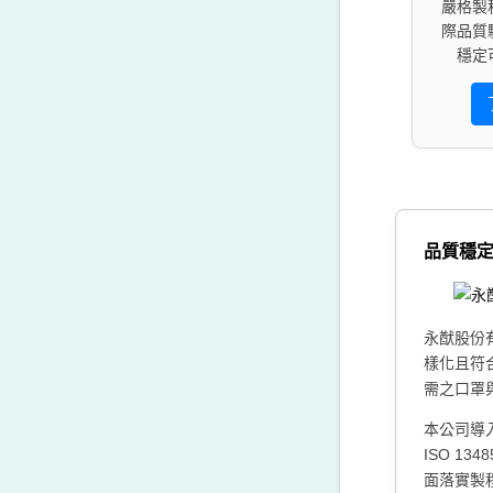
嚴格製
際品質
穩定
品質穩
永猷股份
樣化且符
需之口罩
本公司導入
ISO 13
面落實製