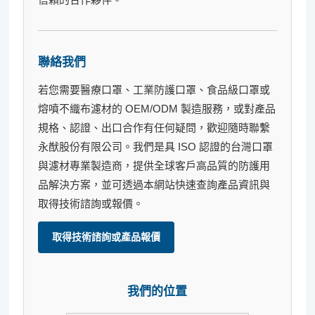
聯絡我們
若您需要醫療口罩、工業防護口罩、食品級口罩或
熔噴不織布濾材的 OEM/ODM 製造服務，或對產品
規格、認證、出口合作有任何疑問，歡迎隨時聯繫
永猷股份有限公司。我們是具 ISO 認證的台灣口罩
與濾材專業製造商，提供全球客戶高品質的防護用
品解決方案，並可透過本網站快速查詢產品資訊與
取得技術諮詢或報價。
取得技術諮詢或產品報價
我們的位置