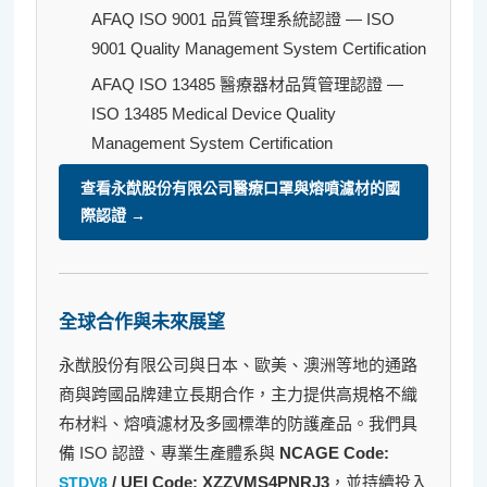
AFAQ ISO 9001 品質管理系統認證 — ISO
9001 Quality Management System Certification
AFAQ ISO 13485 醫療器材品質管理認證 —
ISO 13485 Medical Device Quality
Management System Certification
查看永猷股份有限公司醫療口罩與熔噴濾材的國
際認證 →
全球合作與未來展望
永猷股份有限公司與日本、歐美、澳洲等地的通路
商與跨國品牌建立長期合作，主力提供高規格不織
布材料、熔噴濾材及多國標準的防護產品。我們具
備 ISO 認證、專業生產體系與
NCAGE Code:
/ UEI Code:
XZZVMS4PNRJ3
，並持續投入
STDV8