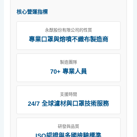
核心營運指標
永猷股份有限公司的性質
專業口罩與熔噴不織布製造商
製造團隊
70+ 專業人員
支援時間
24/7 全球濾材與口罩技術服務
研發與品質
ISO認證與多國檢驗標準