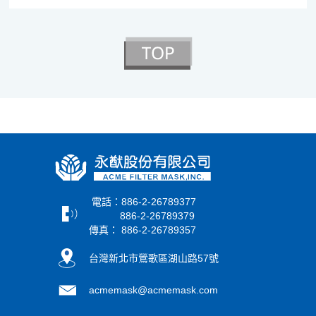
電話：886-2-26789377
886-2-26789379
傳真： 886-2-26789357
台灣新北市鶯歌區湖山路57號
acmemask@acmemask.com