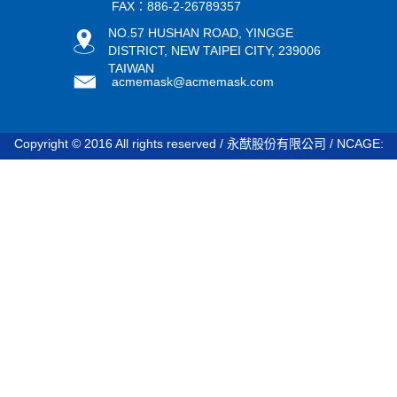
FAX：886-2-26789357
NO.57 HUSHAN ROAD, YINGGE
DISTRICT, NEW TAIPEI CITY, 239006
TAIWAN
acmemask@acmemask.com
Copyright © 2016 All rights reserved / 永猷股份有限公司 / NCAGE:
STDV8